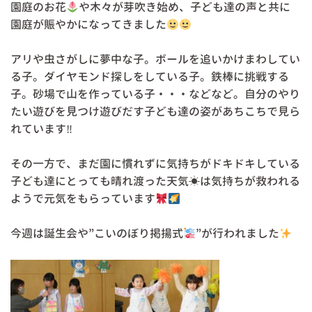
園庭のお花
や木々が芽吹き始め、子ども達の声と共に
園庭が賑やかになってきました
アリや虫さがしに夢中な子。ボールを追いかけまわしてい
る子。ダイヤモンド探しをしている子。鉄棒に挑戦する
子。砂場で山を作っている子・・・などなど。自分のやり
たい遊びを見つけ遊びだす子ども達の姿があちこちで見ら
れています‼
その一方で、まだ園に慣れずに気持ちがドキドキしている
子ども達にとっても晴れ渡った天気☀は気持ちが救われる
ようで元気をもらっています
今週は誕生会や”こいのぼり掲揚式
”が行われました