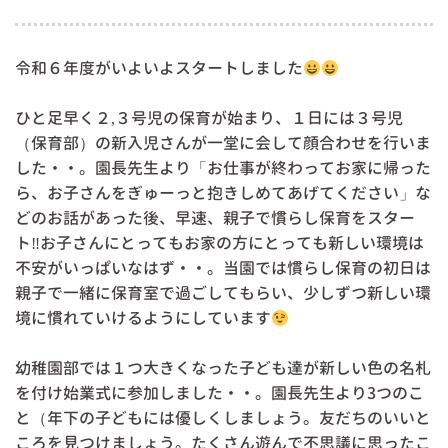
令和６年度がいよいよスタートしました
ひと足早く２,３号児の保育が始まり、１日には３号児
（保育部）の新入児さんが一堂に会して顔合わせを行いま
した・・。園長先生より「お仕事が終わってお家に帰った
ら、お子さんをぎゅーっと抱きしめてあげてください」な
どのお話があった後、早速、親子で慣らし保育をスター
ト‼お子さんにとってもお家の方にとっても新しい環境は
不安がいっぱいなはず・・。当園では慣らし保育の初日は
親子で一緒に保育室で過ごしてもらい、少しずつ新しい環
境に慣れていけるようにしています
幼稚園部では１つ大きくなった子ども達が新しい色の名札
を付け始業式に参加しました・・。園長先生より3つのこ
と（年下の子どもには優しくしましょう。友だちのいいと
ころを見つけましょう。たくさん遊んで不思議に思ったこ